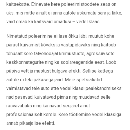
kaitsekatte. Erinevate kere poleerimistoodete seas on
üks, mis mitte ainult ei anna autole uskumatu sära ja läike,
vaid omab ka kaitsvaid omadusi – vedel klaas.
Nimetatud poleerimine ei lase õhku läbi, muutub kohe
pärast kuivamist kõvaks ja vastupidavaks ning kaitseb
tõhusalt kere talvehooajal kriimustuste, agressiivsete
keskkonnategurite ning ka soolareagentide eest. Loob
püsiva vett ja mustust hülgava efekti. Sellise kattega
autole ei teki pakasega jääd. Meie spetsialistid
valmistavad teie auto ette vedel klaasi pealekandmiseks:
nad pesevad, kuivatavad pinna ning muudavad selle
rasvavabaks ning kannavad seejärel ainet
professionaalselt kerele. Kere töötlemine vedel klaasiga
annab pikaajalise efekti.