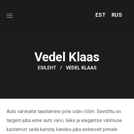
EST
RUS
Vedel Klaas
ESILEHT
VEDEL KLAAS
Auto värvkatte taastamine pole odav rõõm. Seetõttu on
targem juba enne auto värvi, läike ja elegantse välimuse
kaotamist seda kaitsta, kandes juba eelnevalt pinnale