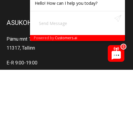
Hello! How can I help you today?
ASUKOHT
Powered by
Customers.ai
Pärnu mnt 142/2
11317, Tallinn
E-R 9:00-19:00
L-P kokkuleppel
Välipesu
Detailing
Salongi Keemiline Puhastus
Salongikaitse