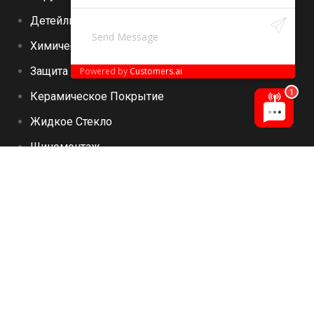
Детейлинг
Химическая Чистка Салона
Защита Салона
Powered by
Customers.ai
Керамическое Покрытие
Жидкое Стекло
Шиномонтаж
Продажа Шин
Покраска Автомобиля
Внутренняя Чистка Салона
Мойка + Чистка Салона
Мойка Чистка Ковриков