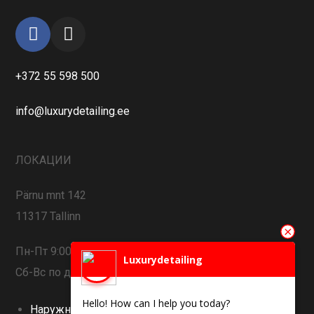
+372 55 598 500
info@luxurydetailing.ee
ЛОКАЦИИ
Pärnu mnt 142
11317 Tallinn
Пн-Пт 9:00-19:00
Luxurydetailing
Сб-Вс по договоренности
Hello! How can I help you today?
Наружная Мойка