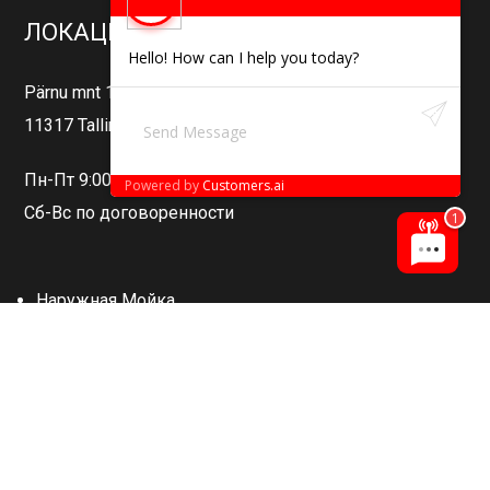
ЛОКАЦИИ
Hello! How can I help you today?
Pärnu mnt 142
11317 Tallinn
Пн-Пт 9:00-19:00
Powered by
Customers.ai
Сб-Вс по договоренности
Наружная Мойка
Детейлинг
Химическая Чистка Салона
Защита Салона
Керамическое Покрытие